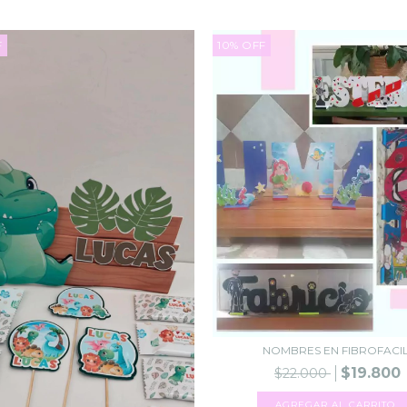
F
10
%
OFF
NOMBRES EN FIBROFACI
$19.800
$22.000