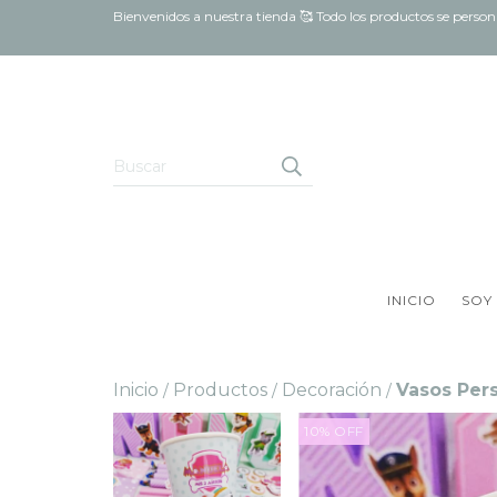
Bienvenidos a nuestra tienda 🥰 Todo los productos se pers
INICIO
SOY
Inicio
Productos
Decoración
Vasos Per
/
/
/
10
%
OFF