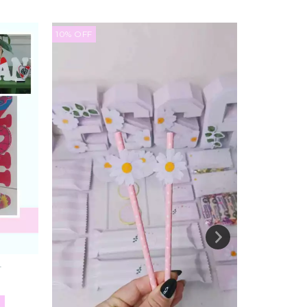
10
%
OFF
10
%
OFF
L
VA