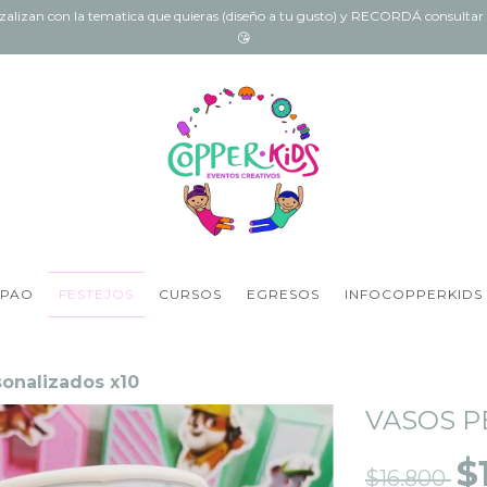
onzalizan con la tematica que quieras (diseño a tu gusto) y RECORDÁ consult
😘
 PAO
FESTEJOS
CURSOS
EGRESOS
INFOCOPPERKIDS
sonalizados x10
VASOS P
$
$16.800