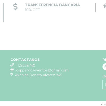
TRANSFERENCIA BANCARIA
10% OFF
CONTACTANOS
R
1123228740
copperkidseventos@gmail.com
Avenida Donato Alvarez 845
¡
COP