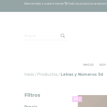
Bienvenidos a nuestra tienda 🥰 Todo los productos se pers
INICIO
SOY
Inicio
Productos
Letras y Números 3d
/
/
Filtros
3X2
Precio