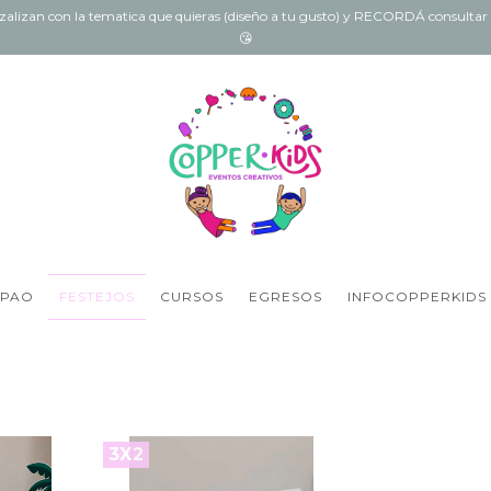
onzalizan con la tematica que quieras (diseño a tu gusto) y RECORDÁ consult
😘
 PAO
FESTEJOS
CURSOS
EGRESOS
INFOCOPPERKIDS
3X2