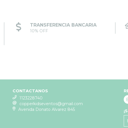
TRANSFERENCIA BANCARIA
10% OFF
CONTACTANOS
R
1123228740
copperkidseventos@gmail.com
Avenida Donato Alvarez 845
¡