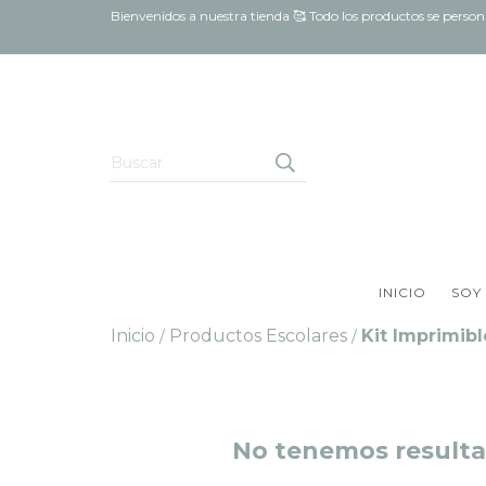
Bienvenidos a nuestra tienda 🥰 Todo los productos se pers
INICIO
SOY
Inicio
Productos Escolares
Kit Imprimibl
/
/
No tenemos resultad