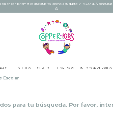
onzalizan con la tematica que quieras (diseño a tu gusto) y RECORDÁ consult
😘
 PAO
FESTEJOS
CURSOS
EGRESOS
INFOCOPPERKIDS
e Escolar
os para tu búsqueda. Por favor, intent