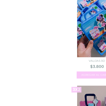
VALIJAS 3D
$3.800
3X2