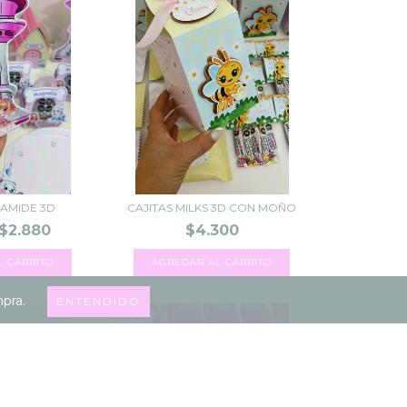
RAMIDE 3D
CAJITAS MILKS 3D CON MOÑO
$2.880
$4.300
AGREGAR AL CARRITO
mpra.
ENTENDIDO
3X2