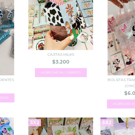
CAJITAS MILKS
$3.200
AGREGAR AL CARRITO
ARENTES
BOLSITAS TR
(CHI
$6.
3X2
3X2