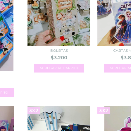
BOLSITAS
CAJITAS 
$3.200
$3.
AGREGAR A
3X2
3X2