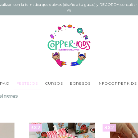
onzalizan con la tematica que quieras (diseño a tu gusto) y RECORDÁ consult
😘
 PAO
FESTEJOS
CURSOS
EGRESOS
INFOCOPPERKIDS
sineras
3X2
3X2