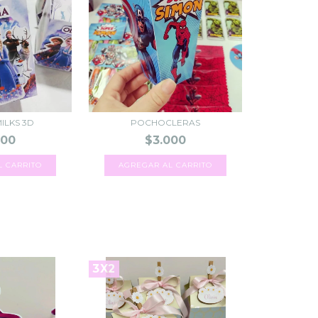
MILKS 3D
POCHOCLERAS
800
$3.000
L CARRITO
3X2