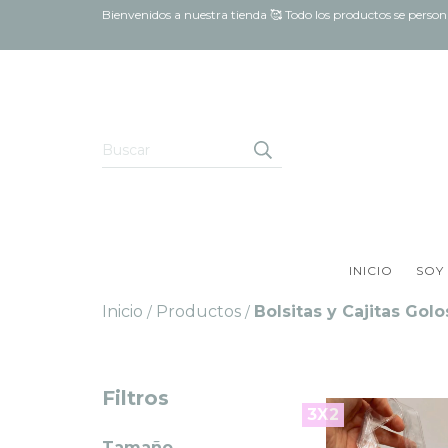
Bienvenidos a nuestra tienda 🥰 Todo los productos se pers
INICIO
SOY
Inicio
Productos
Bolsitas y Cajitas Golo
/
/
Filtros
3X2
Tamaño