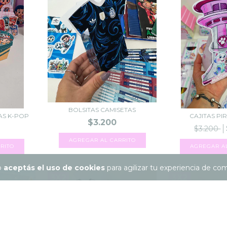
BOLSITAS CAMISETAS
AS K-POP
CAJITAS PI
$3.200
$3.200
io
aceptás el uso de cookies
para agilizar tu experiencia de co
3X2
3X2