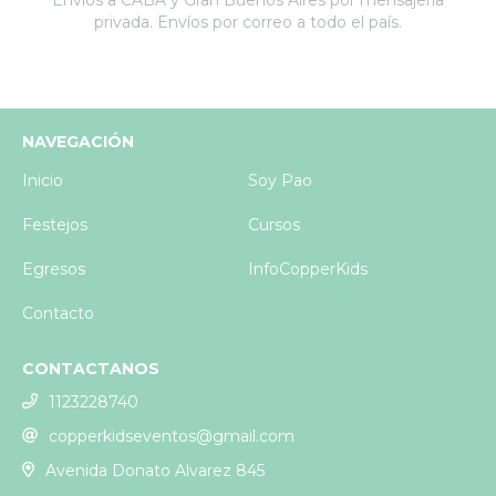
Envíos a CABA y Gran Buenos Aires por mensajería
privada. Envíos por correo a todo el país.
NAVEGACIÓN
Inicio
Soy Pao
Festejos
Cursos
Egresos
InfoCopperKids
Contacto
CONTACTANOS
1123228740
copperkidseventos@gmail.com
Avenida Donato Alvarez 845