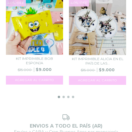
40
%
OFF
40
%
OFF
KIT IMPRIMIBLE BOB
KIT IMPRIMIBLE ALICIA EN EL
ESPONJA
PAÍS DE LAS...
$9.000
$9.000
$15.000
$15.000
AGREGAR AL CARRITO
AGREGAR AL CARRITO
ENVIOS A TODO EL PAÍS (AR)